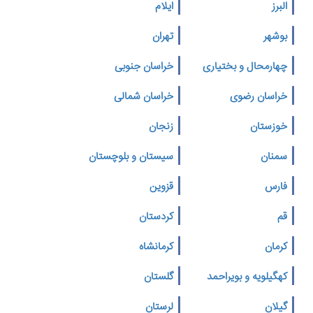
البرز
ایلام
بوشهر
تهران
چهارمحال و بختیاری
خراسان جنوبی
خراسان رضوی
خراسان شمالی
خوزستان
زنجان
سمنان
سیستان و بلوچستان
فارس
قزوین
قم
کردستان
کرمان
کرمانشاه
کهگیلویه و بویراحمد
گلستان
گیلان
لرستان