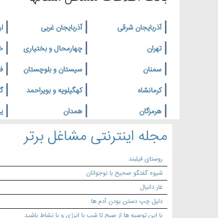
آذربایجان شرقی
آذربایجان غربی
ار
تهران
چهارمحال و بختیاری
خ
سمنان
سیستان و بلوچستان
ف
کرمانشاه
کهگیلویه و بویراحمد
گ
هرمزگان
همدان
یز
مجله اینترنتی مشاغل برتر
روستای فیلبند
شیوه گفتگو صحیح با نوجوانان
غار دانیال
دلیل چپ دستن بودن آدم ها
با این توصیه ها از صبح تا شب با انرژی و با نشاط باشید