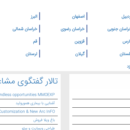
دبیل
اصفهان
البرز
راسان جنوبی
خراسان رضوی
خراسان شمالی
ارس
قزوین
قم
لستان
گیلان
لرستان
د
تالار گفتگوی مشاغ
endless opportunities MMOEXP
آشنایی با بیماری هموروئید
Customization & New Arc InFO
باغ ویلا فروش
طراحی وبسایت و سئو