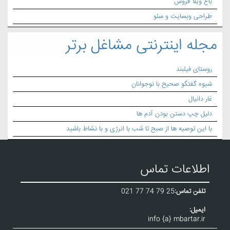
باغ ویلا فروش
طراحی وبسایت و سئو
مجله اینترنتی مشاغل برتر
روستای فیلبند
شیوه گفتگو صحیح با نوجوانان
غار دانیال
دلیل چپ دستن بودن آدم ها
با این توصیه ها از صبح تا شب با انرژی و با نشاط باشید
اطلاعات تماس
تلفن تماس:
021 77 74 79 25
ایمیل:
info {a} mbartar.ir