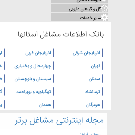
حیوانات خانگی
گل و گیاهان دارویی
سایر خدمات
بانک اطلاعات مشاغل استانها
آذربایجان شرقی
آذربایجان غربی
ار
تهران
چهارمحال و بختیاری
خ
سمنان
سیستان و بلوچستان
ف
کرمانشاه
کهگیلویه و بویراحمد
گ
هرمزگان
همدان
یز
مجله اینترنتی مشاغل برتر
روستای فیلبند