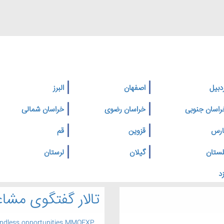
دبیل
اصفهان
البرز
راسان جنوبی
خراسان رضوی
خراسان شمالی
ارس
قزوین
قم
لستان
گیلان
لرستان
د
تالار گفتگوی مشاغ
endless opportunities MMOEXP