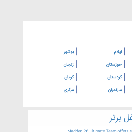
ایلام
بوشهر
خوزستان
زنجان
کردستان
کرمان
مازندران
مرکزی
ل برتر
Madden 26 Ultimate Team offers 