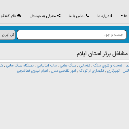
 ها
درباره ما
تماس با ما
معرفی به دوستان
تالار گفتگو
غل برتر استان ايلام
ا
,
شست و شوی سنگ
,
کفسابی
,
سنگ سابی
,
ساب ایتالیایی
,
دستگاه سنگ سابي
,
شس
الس
,
تمِيزکازی
,
نگهداری از کودک
,
امور نظافتی منزل
,
اعزام نیروی نظافتچی