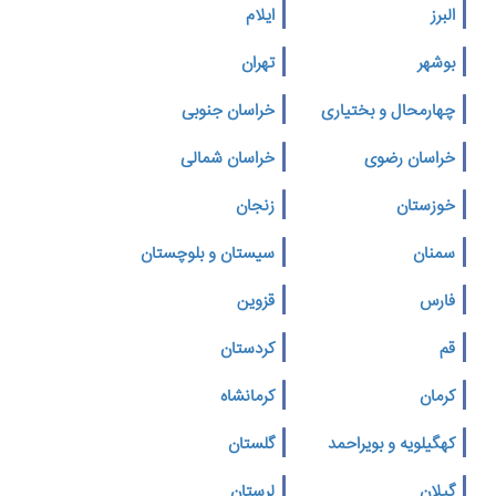
البرز
ایلام
بوشهر
تهران
چهارمحال و بختیاری
خراسان جنوبی
خراسان رضوی
خراسان شمالی
خوزستان
زنجان
سمنان
سیستان و بلوچستان
فارس
قزوین
قم
کردستان
کرمان
کرمانشاه
کهگیلویه و بویراحمد
گلستان
گیلان
لرستان