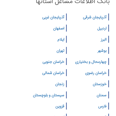
بانک اطلاعات مشاغل استانها
آذربایجان شرقی
آذربایجان غربی
اردبیل
اصفهان
البرز
ایلام
بوشهر
تهران
چهارمحال و بختیاری
خراسان جنوبی
خراسان رضوی
خراسان شمالی
خوزستان
زنجان
سمنان
سیستان و بلوچستان
فارس
قزوین