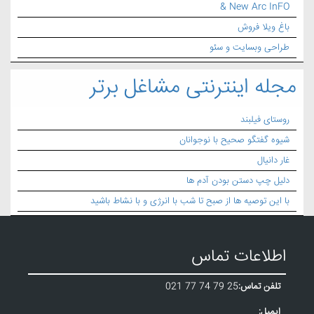
& New Arc InFO
باغ ویلا فروش
طراحی وبسایت و سئو
مجله اینترنتی مشاغل برتر
روستای فیلبند
شیوه گفتگو صحیح با نوجوانان
غار دانیال
دلیل چپ دستن بودن آدم ها
با این توصیه ها از صبح تا شب با انرژی و با نشاط باشید
اطلاعات تماس
تلفن تماس:
021 77 74 79 25
ایمیل: