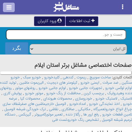
ثبت اطلاعات
ورود کاربران
صفحات اختصاصی مشاغل برتر استان ايلام
کلمات کلیدی:
ساخت سوییچ
,
ریموت
,
کددهی
,
کلیدخودرو
,
خودرو سبک
,
خودرو
سنگین
,
ضد سرقت
,
ایمنی خودرو
,
کیلومتر های دیجیت
,
الیریموت ماشین
,
تولید کننده
لوازم لوکس خودرو
,
تجهیزات جانبی خودرو
,
لوازم جانبی خودرو
,
روغنهای موتور
,
روغنهای
دنده وهیدرولیک
,
برچسب کربن
,
محافظت از رنگ خودرو
,
موتور خودرو
,
پولیش کاری
,
لاستیک
,
لاستیک خودرو
,
خودروسازی
,
محصولات هیوندای
,
محصولات کیا
,
عرضه
خودرو
,
اخذ نمایندگی خودرو
,
امدادخودرو
,
اتومبیل خارجیماشین های صفرشفاف سازی
چراغ انواع خودروتعمیرگاه
,
مکانیکی
,
صافکاری
,
نقاشی
,
ترک خوردگی شیشه اتومبیل
,
تامین قطعات خودرو
,
رفع ارور ها
,
رگلاژ دنده
,
تعمیر موتورکامپیوتر
,
گیربکس
,
دستگاه
ترمیم شیشه اتومبیل
,
تشخیص رنگ خودرو،تست فنی