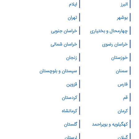
البرز
ایلام
بوشهر
تهران
چهارمحال و بختیاری
خراسان جنوبی
خراسان رضوی
خراسان شمالی
خوزستان
زنجان
سمنان
سیستان و بلوچستان
فارس
قزوین
قم
کردستان
کرمان
کرمانشاه
کهگیلویه و بویراحمد
گلستان
گیلان
لرستان