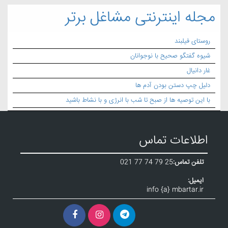
مجله اینترنتی مشاغل برتر
روستای فیلبند
شیوه گفتگو صحیح با نوجوانان
غار دانیال
دلیل چپ دستن بودن آدم ها
با این توصیه ها از صبح تا شب با انرژی و با نشاط باشید
اطلاعات تماس
تلفن تماس:
021 77 74 79 25
ایمیل:
info {a} mbartar.ir