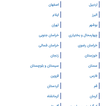
اردبیل
اصفهان
البرز
ایلام
بوشهر
تهران
چهارمحال و بختیاری
خراسان جنوبی
خراسان رضوی
خراسان شمالی
خوزستان
زنجان
سمنان
سیستان و بلوچستان
فارس
قزوین
قم
کردستان
کرمان
کرمانشاه