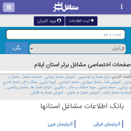
ثبت اطلاعات
ورود کاربران
صفحات اختصاصی مشاغل برتر استان ايلام
کلمات کلیدی:
مرکز ماساژ و اپلاسيون
,
آموزش ماساژ درماني
,
خدمات ماساژ
,
ماساژ در
منزل
,
آموزش شنا
,
ماساژ سوئدي
,
ماساژ تايلندي
,
آروما تراپي
,
سنگ داغ
,
ماساژ لاغري
و زيبايي
,
حمام سنتي
,
سونا خشک و بخار
,
جکوزي
,
انواع ماساژ ها
,
ماساژ ريلکسي
,
اتحاديه ماساژ تايلند
,
آموزش ماساژ به بانوان
,
آموزش ماساژ به اقايان
بانک اطلاعات مشاغل استانها
آذربایجان شرقی
آذربایجان غربی