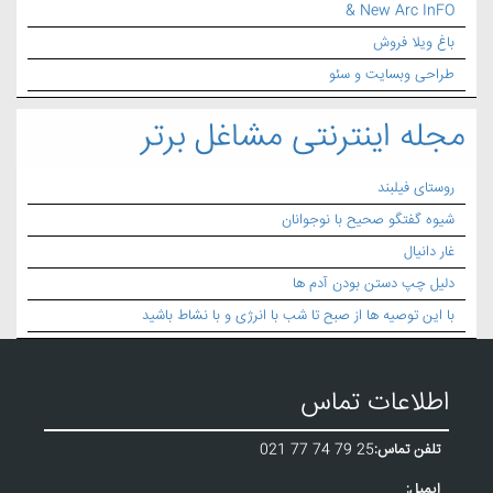
& New Arc InFO
باغ ویلا فروش
طراحی وبسایت و سئو
مجله اینترنتی مشاغل برتر
روستای فیلبند
شیوه گفتگو صحیح با نوجوانان
غار دانیال
دلیل چپ دستن بودن آدم ها
با این توصیه ها از صبح تا شب با انرژی و با نشاط باشید
اطلاعات تماس
تلفن تماس:
021 77 74 79 25
ایمیل: