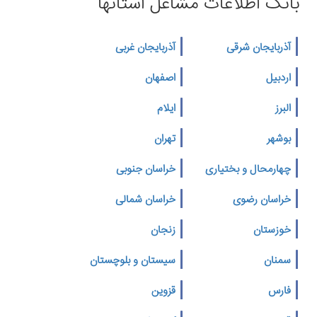
بانک اطلاعات مشاغل استانها
آذربایجان شرقی
آذربایجان غربی
اردبیل
اصفهان
البرز
ایلام
بوشهر
تهران
چهارمحال و بختیاری
خراسان جنوبی
خراسان رضوی
خراسان شمالی
خوزستان
زنجان
سمنان
سیستان و بلوچستان
فارس
قزوین