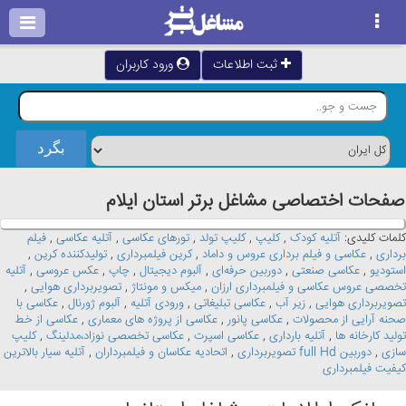
ثبت اطلاعات
ورود کاربران
صفحات اختصاصی مشاغل برتر استان ايلام
کلمات کلیدی:
آتلیه کودک
,
کلیپ
,
کلیپ تولد
,
تورهای عکاسی
,
آتلیه عکاسی
,
فیلم
برداری
,
عکاسی و فیلم برداری عروس و داماد
,
کرین فیلمبرداری
,
تولیدکننده کرین
,
استودیو
,
عکاسی صنعتی
,
دوربین حرفه‌ای
,
آلبوم دیجیتال
,
چاپ
,
عکس عروسی
,
آتلیه
تخصصی عروس عکاسی و فیلمبرداری ارزان
,
میکس و مونتاژ
,
تصویربرداری هوایی
,
تصویربرداری هوایی
,
زیر آب
,
عکاسی تبلیغاتی
,
ورودی آتلیه
,
آلبوم ژورنال
,
عکاسی با
صحنه آرایی از محصولات
,
عکاسی پانور
,
عکاسی از پروژه های معماری
,
عکاسی از خط
تولید کارخانه ها
,
آتلیه بارداری
,
عکاسی اسپرت
,
عکاسی تخصصی نوزاد،مدلینگ
,
کلیپ
سازی
,
دوربین full Hd تصویربردارى
,
اتحادیه عکاسان و فیلمبرداران
,
آتلیه سیار بالاترین
کیفیت فیلمبرداری