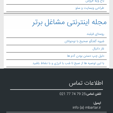
باغ ویلا فروش
طراحی وبسایت و سئو
مجله اینترنتی مشاغل برتر
روستای فیلبند
شیوه گفتگو صحیح با نوجوانان
غار دانیال
دلیل چپ دستن بودن آدم ها
با این توصیه ها از صبح تا شب با انرژی و با نشاط باشید
اطلاعات تماس
تلفن تماس:
021 77 74 79 25
ایمیل:
info {a} mbartar.ir