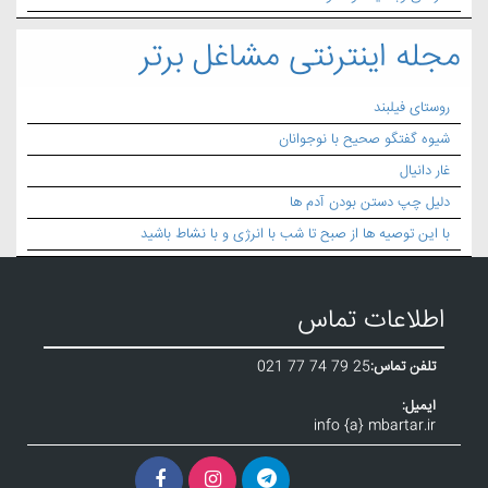
مجله اینترنتی مشاغل برتر
روستای فیلبند
شیوه گفتگو صحیح با نوجوانان
غار دانیال
دلیل چپ دستن بودن آدم ها
با این توصیه ها از صبح تا شب با انرژی و با نشاط باشید
اطلاعات تماس
تلفن تماس:
021 77 74 79 25
ایمیل:
info {a} mbartar.ir