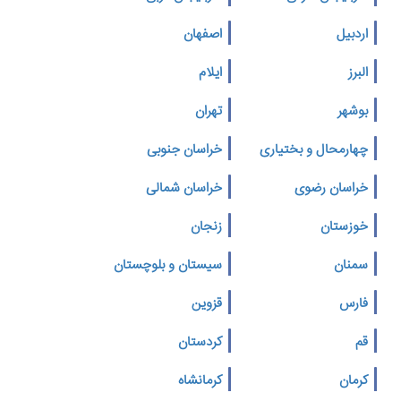
اردبیل
اصفهان
البرز
ایلام
بوشهر
تهران
چهارمحال و بختیاری
خراسان جنوبی
خراسان رضوی
خراسان شمالی
خوزستان
زنجان
سمنان
سیستان و بلوچستان
فارس
قزوین
قم
کردستان
کرمان
کرمانشاه