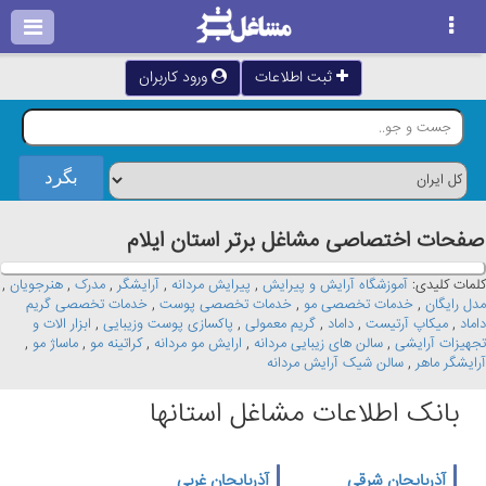
ثبت اطلاعات
ورود کاربران
صفحات اختصاصی مشاغل برتر استان ايلام
کلمات کلیدی:
آموزشگاه آرایش و پیرایش
,
پیرایش مردانه
,
آرایشگر
,
مدرک
,
هنرجویان
,
مدل رایگان
,
خدمات تخصصی مو
,
خدمات تخصصی پوست
,
خدمات تخصصی گریم
داماد
,
میکاپ آرتیست
,
داماد
,
گریم معمولی
,
پاکسازی پوست وزیبایی
,
ابزار الات و
تجهیزات آرایشی
,
سالن های زیبایی مردانه
,
ارایش مو مردانه
,
کراتینه مو
,
ماساژ مو
,
آرایشگر ماهر
,
سالن شیک آرایش مردانه
بانک اطلاعات مشاغل استانها
آذربایجان شرقی
آذربایجان غربی