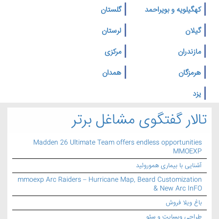
کهگیلویه و بویراحمد
گلستان
گیلان
لرستان
مازندران
مرکزی
هرمزگان
همدان
یزد
تالار گفتگوی مشاغل برتر
Madden 26 Ultimate Team offers endless opportunities
MMOEXP
آشنایی با بیماری هموروئید
mmoexp Arc Raiders – Hurricane Map, Beard Customization
& New Arc InFO
باغ ویلا فروش
طراحی وبسایت و سئو