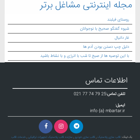
مجله اینترنتی مشاغل برتر
روستای فیلبند
شیوه گفتگو صحیح با نوجوانان
غار دانیال
دلیل چپ دستن بودن آدم ها
با این توصیه ها از صبح تا شب با انرژی و با نشاط باشید
اطلاعات تماس
تلفن تماس:
021 77 74 79 25
ایمیل:
info {a} mbartar.ir
بک لینک:
قالب سازی پلاستیک
,
قالب سازی خودرو
,
سازنده قالب پلاستیک تجهیزات ترافیکی
,
خدمات قالب