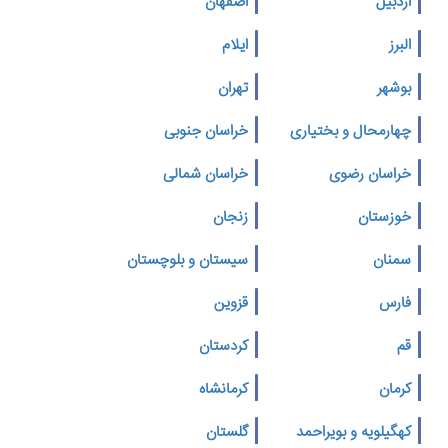
اردبیل
اصفهان
البرز
ایلام
بوشهر
تهران
چهارمحال و بختیاری
خراسان جنوبی
خراسان رضوی
خراسان شمالی
خوزستان
زنجان
سمنان
سیستان و بلوچستان
فارس
قزوین
قم
کردستان
کرمان
کرمانشاه
کهگیلویه و بویراحمد
گلستان