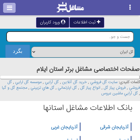
ثبت اطلاعات
ورود کاربران
صفحات اختصاصی مشاغل برتر استان ايلام
کلمات کلیدی:
سايت گل فروشي
,
خريد گل آنلاين
,
گل آرايي
,
موسسه گل ارايي
,
گل
فروشي
,
فروش پياز گل
,
انواع پياز گل
,
گل اپارتماني
,
گل هاي تزييني
,
مجتمع گل و گيا
,
گل آرايي ماشين عروس
بانک اطلاعات مشاغل استانها
آذربایجان شرقی
آذربایجان غربی