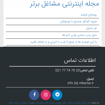
مجله اینترنتی مشاغل برتر
روستای فیلبند
شیوه گفتگو صحیح با نوجوانان
غار دانیال
دلیل چپ دستن بودن آدم ها
با این توصیه ها از صبح تا شب با انرژی و با نشاط باشید
اطلاعات تماس
تلفن تماس:
021 77 74 79 25
ایمیل:
info {a} mbartar.ir
بک لینک:
قالب سازی پلاستیک
,
قالب سازی خودرو
,
سازنده قالب پلاستیک تجهیزات ترافیکی
,
خدمات قالب