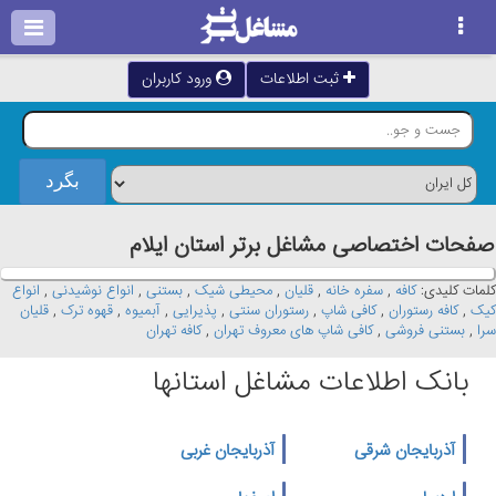
ثبت اطلاعات
ورود کاربران
صفحات اختصاصی مشاغل برتر استان ايلام
کلمات کلیدی:
کافه
,
سفره خانه
,
قلیان
,
محیطی شیک
,
بستنی
,
انواع نوشیدنی
,
انواع
کیک
,
کافه رستوران
,
کافی شاپ
,
رستوران سنتی
,
پذیرایی
,
آبمیوه
,
قهوه ترک
,
قلیان
سرا
,
بستنی فروشی
,
کافی شاپ های معروف تهران
,
کافه تهران
بانک اطلاعات مشاغل استانها
آذربایجان شرقی
آذربایجان غربی