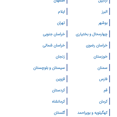
اردبیل
اصفهان
البرز
ایلام
بوشهر
تهران
چهارمحال و بختیاری
خراسان جنوبی
خراسان رضوی
خراسان شمالی
خوزستان
زنجان
سمنان
سیستان و بلوچستان
فارس
قزوین
قم
کردستان
کرمان
کرمانشاه
کهگیلویه و بویراحمد
گلستان