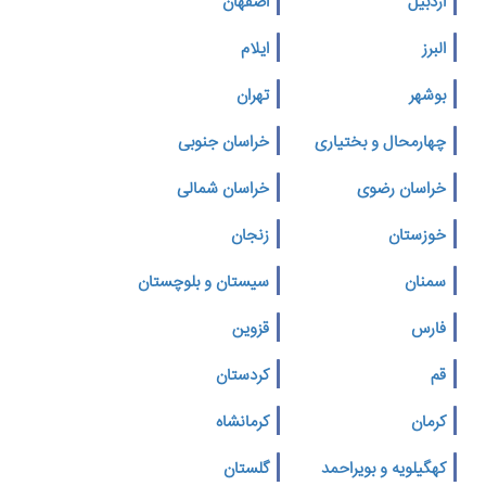
اردبیل
اصفهان
البرز
ایلام
بوشهر
تهران
چهارمحال و بختیاری
خراسان جنوبی
خراسان رضوی
خراسان شمالی
خوزستان
زنجان
سمنان
سیستان و بلوچستان
فارس
قزوین
قم
کردستان
کرمان
کرمانشاه
کهگیلویه و بویراحمد
گلستان