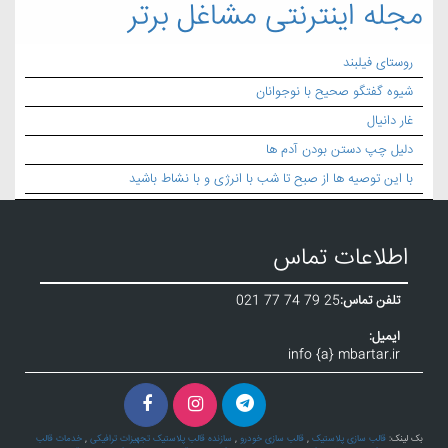
مجله اینترنتی مشاغل برتر
روستای فیلبند
شیوه گفتگو صحیح با نوجوانان
غار دانیال
دلیل چپ دستن بودن آدم ها
با این توصیه ها از صبح تا شب با انرژی و با نشاط باشید
اطلاعات تماس
تلفن تماس:
021 77 74 79 25
ایمیل:
info {a} mbartar.ir
بک لینک:
قالب سازی پلاستیک
,
قالب سازی خودرو
,
سازنده قالب پلاستیک تجهیزات ترافیکی
,
خدمات قالب