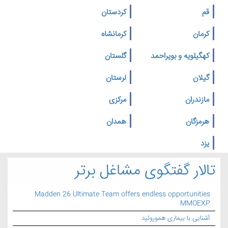
قم
کردستان
کرمان
کرمانشاه
کهگیلویه و بویراحمد
گلستان
گیلان
لرستان
مازندران
مرکزی
هرمزگان
همدان
یزد
تالار گفتگوی مشاغل برتر
Madden 26 Ultimate Team offers endless opportunities
MMOEXP
آشنایی با بیماری هموروئید