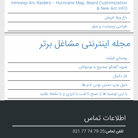
mmoexp Arc Raiders – Hurricane Map, Beard Customization
& New Arc InFO
باغ ویلا فروش
طراحی وبسایت و سئو
مجله اینترنتی مشاغل برتر
روستای فیلبند
شیوه گفتگو صحیح با نوجوانان
غار دانیال
دلیل چپ دستن بودن آدم ها
با این توصیه ها از صبح تا شب با انرژی و با نشاط باشید
اطلاعات تماس
تلفن تماس:
021 77 74 79 25