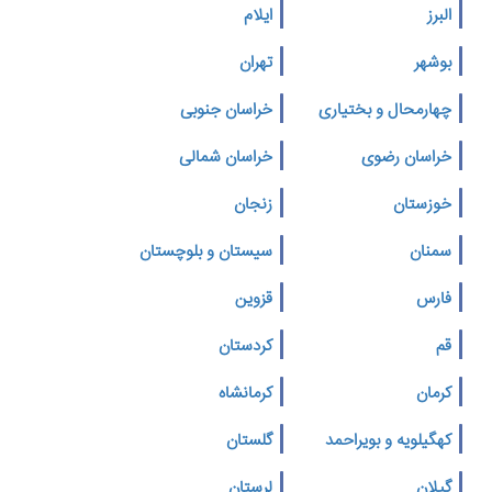
البرز
ایلام
بوشهر
تهران
چهارمحال و بختیاری
خراسان جنوبی
خراسان رضوی
خراسان شمالی
خوزستان
زنجان
سمنان
سیستان و بلوچستان
فارس
قزوین
قم
کردستان
کرمان
کرمانشاه
کهگیلویه و بویراحمد
گلستان
گیلان
لرستان