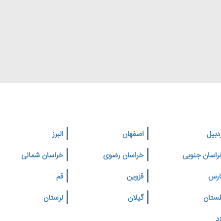
دبیل
اصفهان
البرز
راسان جنوبی
خراسان رضوی
خراسان شمالی
ارس
قزوین
قم
لستان
گیلان
لرستان
د