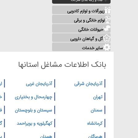
زیورآلات و لوازم کادویی
لوازم خانگی و برقی
حیوانات خانگی
گل و گیاهان دارویی
سایر خدمات
بانک اطلاعات مشاغل استانها
آذربایجان شرقی
آذربایجان غربی
ار
تهران
چهارمحال و بختیاری
خ
سمنان
سیستان و بلوچستان
ف
کرمانشاه
کهگیلویه و بویراحمد
گ
هرمزگان
همدان
یز