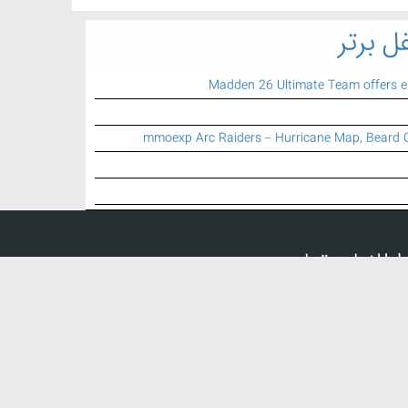
ل برتر
Madden 26 Ultimate Team offers 
mmoexp Arc Raiders – Hurricane Map, Beard 
اطلاعات تماس
تلفن تماس:
021 77 74 79 25
ایمیل:
info {a} mbartar.ir