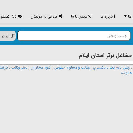
 ها
درباره ما
تماس با ما
معرفی به دوستان
تالار گفتگو
غل برتر استان ايلام
,
وکيل پايه يک دادگستري
,
وکالت و مشاوره حقوقي
,
گروه مشاوران
,
دفتر وکالت
,
کارشن
خانواده