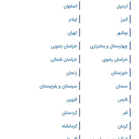
اردبیل
اصفهان
البرز
ایلام
بوشهر
تهران
چهارمحال و بختیاری
خراسان جنوبی
خراسان رضوی
خراسان شمالی
خوزستان
زنجان
سمنان
سیستان و بلوچستان
فارس
قزوین
قم
کردستان
کرمان
کرمانشاه