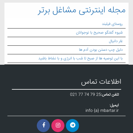
مجله اینترنتی مشاغل برتر
روستای فیلبند
شیوه گفتگو صحیح با نوجوانان
غار دانیال
دلیل چپ دستن بودن آدم ها
با این توصیه ها از صبح تا شب با انرژی و با نشاط باشید
اطلاعات تماس
تلفن تماس:
021 77 74 79 25
ایمیل:
info {a} mbartar.ir