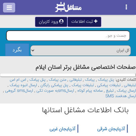
ثبت اطلاعات
ورود کاربران
صفحات اختصاصی مشاغل برتر استان ايلام
کلمات کلیدی:
پنل پیامک
,
پیامک
,
تبلیغاتی
,
متن پیامک
,
پنل پیامک
,
اس ام اس
تبلیغاتی
,
تبلیغات پیامکی
,
تبلیغات پیامک
,
پنل پیامکی رایگان
,
ارسال انبوه پیامک
,
ارسال پیامک
,
تبلیغ
,
سامانه پیام کوتاه
,
ارسالsmsبه صورت تکی
,
ارسالsms گروهی
,
ارسال هدفمند SMS
بانک اطلاعات مشاغل استانها
آذربایجان شرقی
آذربایجان غربی