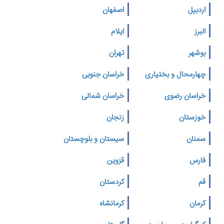
اردبیل
اصفهان
البرز
ایلام
بوشهر
تهران
چهارمحال و بختیاری
خراسان جنوبی
خراسان رضوی
خراسان شمالی
خوزستان
زنجان
سمنان
سیستان و بلوچستان
فارس
قزوین
قم
کردستان
کرمان
کرمانشاه