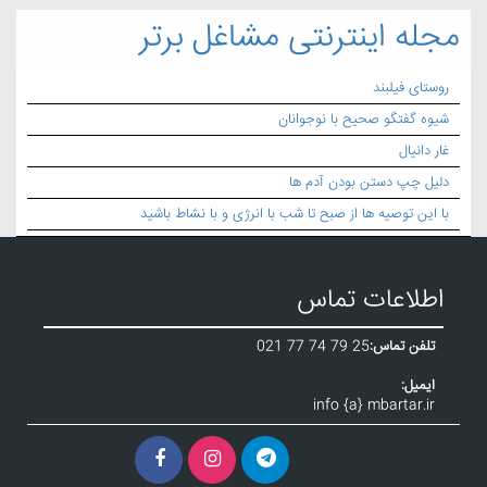
مجله اینترنتی مشاغل برتر
روستای فیلبند
شیوه گفتگو صحیح با نوجوانان
غار دانیال
دلیل چپ دستن بودن آدم ها
با این توصیه ها از صبح تا شب با انرژی و با نشاط باشید
اطلاعات تماس
تلفن تماس:
021 77 74 79 25
ایمیل:
info {a} mbartar.ir