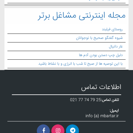
مجله اینترنتی مشاغل برتر
روستای فیلبند
شیوه گفتگو صحیح با نوجوانان
غار دانیال
دلیل چپ دستن بودن آدم ها
با این توصیه ها از صبح تا شب با انرژی و با نشاط باشید
اطلاعات تماس
تلفن تماس:
021 77 74 79 25
ایمیل:
info {a} mbartar.ir