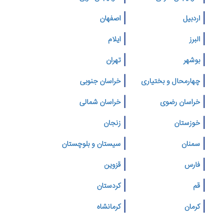
اردبیل
اصفهان
البرز
ایلام
بوشهر
تهران
چهارمحال و بختیاری
خراسان جنوبی
خراسان رضوی
خراسان شمالی
خوزستان
زنجان
سمنان
سیستان و بلوچستان
فارس
قزوین
قم
کردستان
کرمان
کرمانشاه