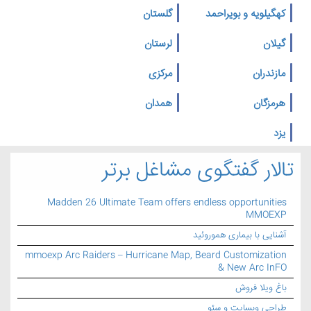
کهگیلویه و بویراحمد
گلستان
گیلان
لرستان
مازندران
مرکزی
هرمزگان
همدان
یزد
تالار گفتگوی مشاغل برتر
Madden 26 Ultimate Team offers endless opportunities
MMOEXP
آشنایی با بیماری هموروئید
mmoexp Arc Raiders – Hurricane Map, Beard Customization
& New Arc InFO
باغ ویلا فروش
طراحی وبسایت و سئو