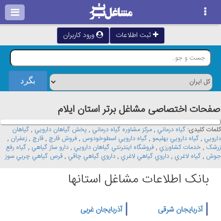
ثبت اطلاعات
ورود کاربران
صفحات اختصاصی مشاغل برتر استان ايلام
کلمات کلیدی:
گياه درماني
,
مرکز مشاوره گياه درماني
,
پخش گياهان دارويي
,
گياهان
دارويي
,
گياه دارويي بهليمو
,
گياه دارويي اسطوخودوس
,
فروش قارچ
,
قارچ
,
زعفران
,
زرشک
,
خدمات کشاورزي
,
فروشگاه اينترنتي گياهان دارويي
,
دارو ساز گياهي
,
گياه رفع
جوش
,
گياه لاغري
,
داروي گياهي لاغري
,
داروي گياهي چاقي
,
قرص گياهي چربي سوز
بانک اطلاعات مشاغل استانها
آذربایجان شرقی
آذربایجان غربی