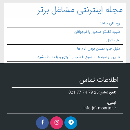
مجله اینترنتی مشاغل برتر
روستای فیلبند
شیوه گفتگو صحیح با نوجوانان
غار دانیال
دلیل چپ دستن بودن آدم ها
با این توصیه ها از صبح تا شب با انرژی و با نشاط باشید
اطلاعات تماس
تلفن تماس:
021 77 74 79 25
ایمیل:
info {a} mbartar.ir