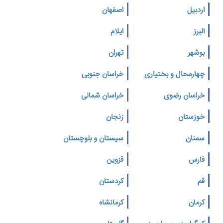
اردبیل
اصفهان
البرز
ایلام
بوشهر
تهران
چهارمحال و بختیاری
خراسان جنوبی
خراسان رضوی
خراسان شمالی
خوزستان
زنجان
سمنان
سیستان و بلوچستان
فارس
قزوین
قم
کردستان
کرمان
کرمانشاه