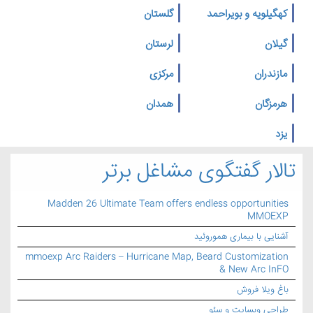
کهگیلویه و بویراحمد
گلستان
گیلان
لرستان
مازندران
مرکزی
هرمزگان
همدان
یزد
تالار گفتگوی مشاغل برتر
Madden 26 Ultimate Team offers endless opportunities
MMOEXP
آشنایی با بیماری هموروئید
mmoexp Arc Raiders – Hurricane Map, Beard Customization
& New Arc InFO
باغ ویلا فروش
طراحی وبسایت و سئو