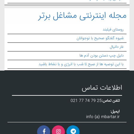
مجله اینترنتی مشاغل برتر
روستای فیلبند
شیوه گفتگو صحیح با نوجوانان
غار دانیال
دلیل چپ دستن بودن آدم ها
با این توصیه ها از صبح تا شب با انرژی و با نشاط باشید
اطلاعات تماس
تلفن تماس:
021 77 74 79 25
ایمیل:
info {a} mbartar.ir