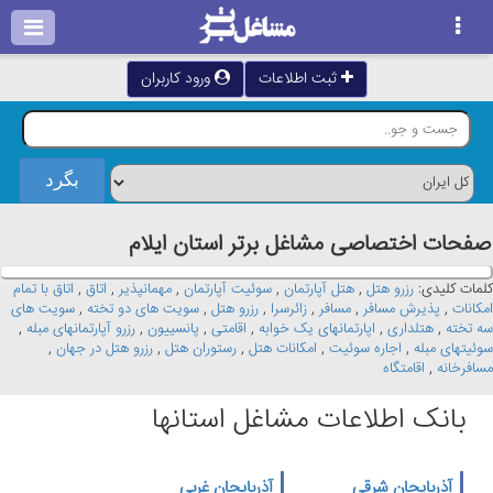
ثبت اطلاعات
ورود کاربران
صفحات اختصاصی مشاغل برتر استان ايلام
کلمات کلیدی:
رزرو هتل
,
هتل آپارتمان
,
سوئیت آپارتمان
,
مهمانپذیر
,
اتاق
,
اتاق با تمام
امکانات
,
پذیرش مسافر
,
مسافر
,
زائرسرا
,
رزرو هتل
,
سویت های دو تخته
,
سویت های
سه تخته
,
هتلداری
,
اپارتمانهای یک خوابه
,
اقامتی
,
پانسییون
,
رزرو آپارتمانهای مبله
,
سوئیتهای مبله
,
اجاره سوئیت
,
امکانات هتل
,
رستوران هتل
,
رزرو هتل در جهان
,
مسافرخانه
,
اقامتگاه
بانک اطلاعات مشاغل استانها
آذربایجان شرقی
آذربایجان غربی