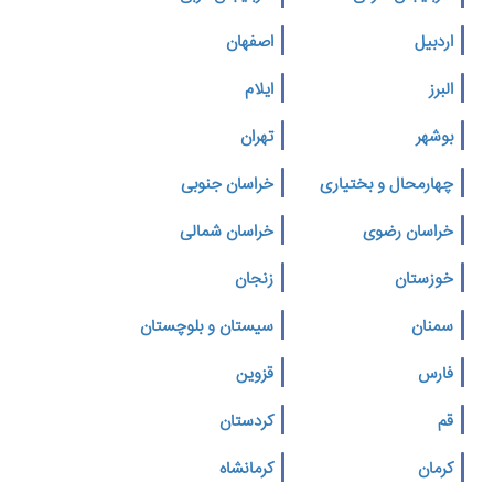
اردبیل
اصفهان
البرز
ایلام
بوشهر
تهران
چهارمحال و بختیاری
خراسان جنوبی
خراسان رضوی
خراسان شمالی
خوزستان
زنجان
سمنان
سیستان و بلوچستان
فارس
قزوین
قم
کردستان
کرمان
کرمانشاه