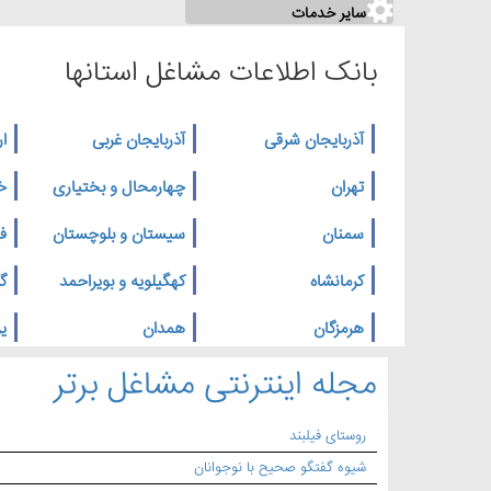
سایر خدمات
بانک اطلاعات مشاغل استانها
آذربایجان شرقی
آذربایجان غربی
ار
تهران
چهارمحال و بختیاری
خ
سمنان
سیستان و بلوچستان
ف
کرمانشاه
کهگیلویه و بویراحمد
گ
هرمزگان
همدان
یز
مجله اینترنتی مشاغل برتر
روستای فیلبند
شیوه گفتگو صحیح با نوجوانان