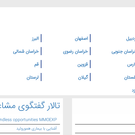
دبیل
اصفهان
البرز
راسان جنوبی
خراسان رضوی
خراسان شمالی
ارس
قزوین
قم
لستان
گیلان
لرستان
د
تالار گفتگوی مشاغ
endless opportunities MMOEXP
آشنایی با بیماری هموروئید