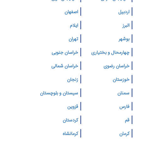
اردبیل
اصفهان
البرز
ایلام
بوشهر
تهران
چهارمحال و بختیاری
خراسان جنوبی
خراسان رضوی
خراسان شمالی
خوزستان
زنجان
سمنان
سیستان و بلوچستان
فارس
قزوین
قم
کردستان
کرمان
کرمانشاه