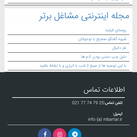
مجله اینترنتی مشاغل برتر
روستای فیلبند
شیوه گفتگو صحیح با نوجوانان
غار دانیال
دلیل چپ دستن بودن آدم ها
با این توصیه ها از صبح تا شب با انرژی و با نشاط باشید
اطلاعات تماس
تلفن تماس:
021 77 74 79 25
ایمیل:
info {a} mbartar.ir