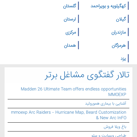
کهگیلویه و بویراحمد
گلستان
گیلان
لرستان
مازندران
مرکزی
هرمزگان
همدان
یزد
تالار گفتگوی مشاغل برتر
Madden 26 Ultimate Team offers endless opportunities
MMOEXP
آشنایی با بیماری هموروئید
mmoexp Arc Raiders – Hurricane Map, Beard Customization
& New Arc InFO
باغ ویلا فروش
طراحی وبسایت و سئو