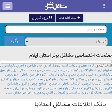
ثبت اطلاعات
ورود کاربران
صفحات اختصاصی مشاغل برتر استان ايلام
کلمات کلیدی:
گروه معماری
,
تولید کننده پروفیل ام دی اف
,
طراحی و اجرای دکوراسیون
,
نجاریام دی اف هایگلاس
,
گروه طراحی داخلی
,
سقف و دیوار کاذب
,
کالای برق
,
کاور مبل
,
دکوراسیون داخلی
,
آسمان مجازی
,
دکور و تزینات
,
گروه طراحان داخلی
,
دیوارپوش
,
فروش تایل های گچی روکش PVC سافیت
,
کانیکس
,
سقف کاذب
,
تایل
,
دیزاین داخلی
,
لوستر
,
کابینت فروشی
,
تزئینات داخلی ساختمان
,
صنایع چوبی و فلزی
,
پارتیشن
اداری
,
پارتیشن اداری تک جداره
,
پارتیشن اداری دو جداره
,
پوسترهای دیوار
,
صفحه
کابینت یونیک فوم
,
واردات لمینت و کفپوش
,
گالری پرده.پرده
,
طراحی فضای سبز
,
بانک اطلاعات مشاغل استانها