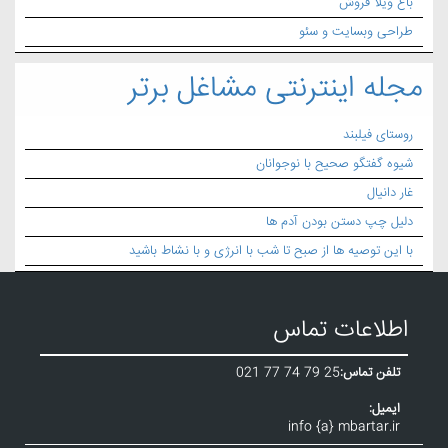
باغ ویلا فروش
طراحی وبسایت و سئو
مجله اینترنتی مشاغل برتر
روستای فیلبند
شیوه گفتگو صحیح با نوجوانان
غار دانیال
دلیل چپ دستن بودن آدم ها
با این توصیه ها از صبح تا شب با انرژی و با نشاط باشید
اطلاعات تماس
تلفن تماس:
021 77 74 79 25
ایمیل:
info {a} mbartar.ir