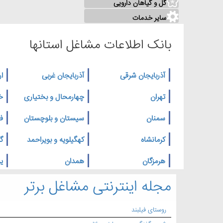
گل و گیاهان دارویی
سایر خدمات
بانک اطلاعات مشاغل استانها
آذربایجان شرقی
آذربایجان غربی
ار
تهران
چهارمحال و بختیاری
خ
سمنان
سیستان و بلوچستان
ف
کرمانشاه
کهگیلویه و بویراحمد
گ
هرمزگان
همدان
یز
مجله اینترنتی مشاغل برتر
روستای فیلبند