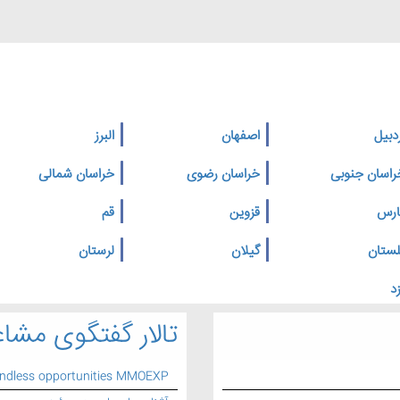
دبیل
اصفهان
البرز
راسان جنوبی
خراسان رضوی
خراسان شمالی
ارس
قزوین
قم
لستان
گیلان
لرستان
د
تالار گفتگوی مشاغ
endless opportunities MMOEXP