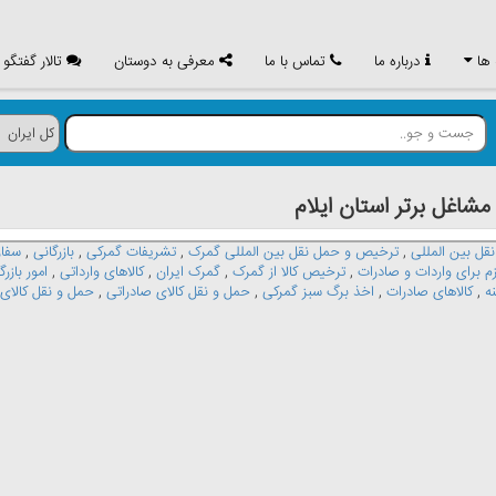
 ها
درباره ما
تماس با ما
معرفی به دوستان
تالار گفتگو
غل برتر استان ايلام
قل بین المللی
,
ترخیص و حمل نقل بین المللی گمرک
,
تشریفات گمرکی
,
بازرگانی
,
سفار
م برای واردات و صادرات
,
ترخیص کالا از گمرک
,
گمرک ایران
,
کالاهای وارداتی
,
امور بازرگ
ه
,
کالاهای صادرات
,
اخذ برگ سبز گمرکی
,
حمل و نقل کالای صادراتی
,
حمل و نقل کالای 