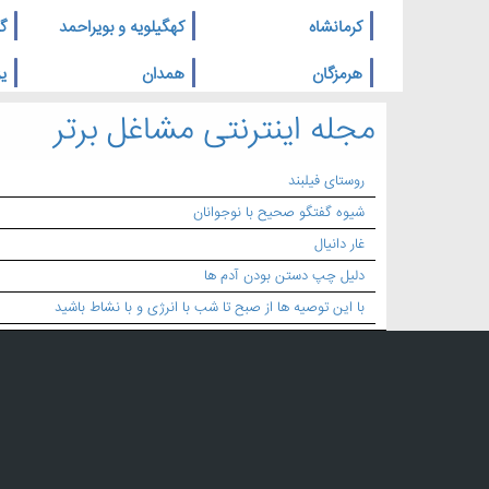
کرمانشاه
کهگیلویه و بویراحمد
گ
هرمزگان
همدان
یز
مجله اینترنتی مشاغل برتر
روستای فیلبند
شیوه گفتگو صحیح با نوجوانان
غار دانیال
دلیل چپ دستن بودن آدم ها
با این توصیه ها از صبح تا شب با انرژی و با نشاط باشید