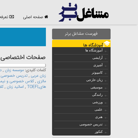
صفحه اصلی
تعرفه
فهرست مشاغل برتر
آموزشگاه ها
آموزشگاه ها
صفحات اختصاصی مشا
آرایشی
آشپزی
کلمات کلیدی:
موسسه زبان
,
د
کامپیوتر
زبان عربی
,
تدریس خصوصی زبا
زبان خارجی
مالزی
,
کلاس خصوصی و نیمه
هایTOEFL
,
اساتید زبان
,
کل
موسیقی
رانندگی
ورزشی
علمی
هنری
تدریس خصوصی
کنکور