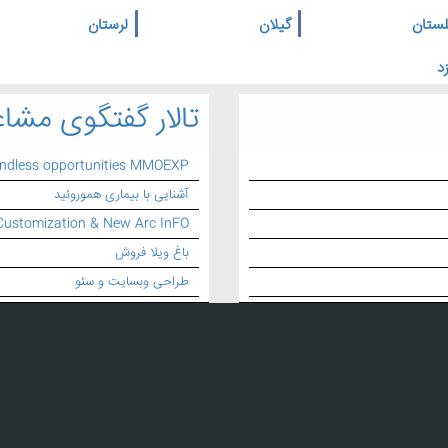
لستان
گیلان
لرستان
د
تالار گفتگوی مشاغ
endless opportunities MMOEXP
آشنایی با بیماری هموروئید
Customization & New Arc InFO
باغ ویلا فروش
طراحی وبسایت و سئو