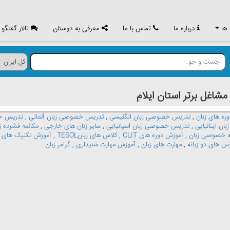
 ها
درباره ما
تماس با ما
معرفی به دوستان
تالار گفتگو
غل برتر استان ايلام
وره های زبان
,
تدریس خصوصی زبان انگلیسی
,
تدریس خصوصی زبان آلمانی
,
تدریس خ
ن ایتالیایی
,
تدریس خصوصی زبان اسپانیایی
,
سایر زبان های خارجی
,
مکالمه فشرده ز
 خصوصی زبان
,
آموزش دوره های CLIT
,
کلاس های زبانTESOL
,
آموزش تکنیک های 
اس های دو زبانه
,
مهارت های زبان
,
آموزش مهارت شنیداری
,
گرامر زبان