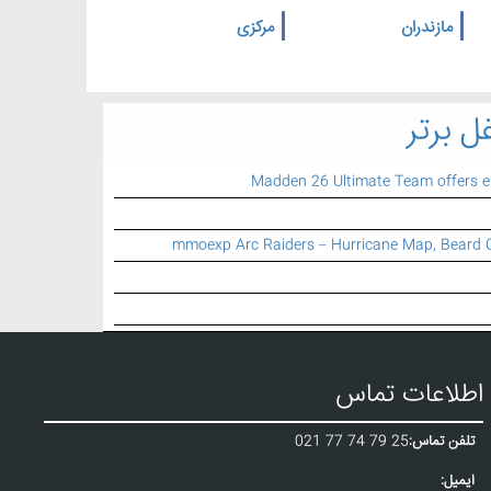
مازندران
مرکزی
ل برتر
Madden 26 Ultimate Team offers 
mmoexp Arc Raiders – Hurricane Map, Beard 
اطلاعات تماس
تلفن تماس:
021 77 74 79 25
ایمیل: