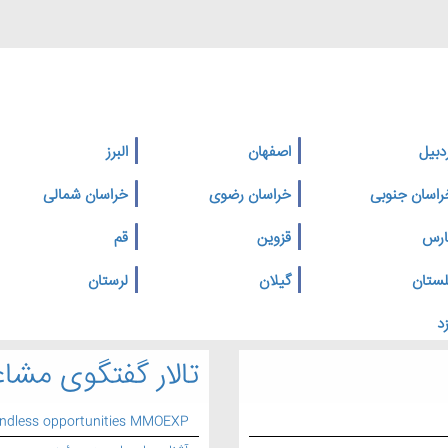
دبیل
اصفهان
البرز
راسان جنوبی
خراسان رضوی
خراسان شمالی
ارس
قزوین
قم
لستان
گیلان
لرستان
د
تالار گفتگوی مشاغ
endless opportunities MMOEXP