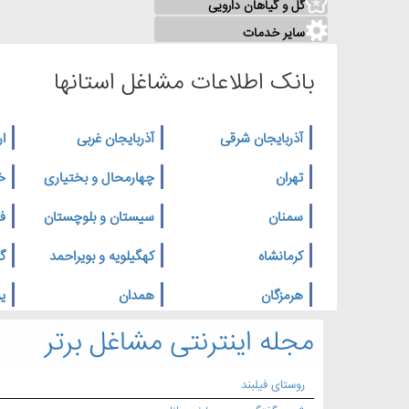
گل و گیاهان دارویی
سایر خدمات
بانک اطلاعات مشاغل استانها
آذربایجان شرقی
آذربایجان غربی
ار
تهران
چهارمحال و بختیاری
خ
سمنان
سیستان و بلوچستان
ف
کرمانشاه
کهگیلویه و بویراحمد
گ
هرمزگان
همدان
یز
مجله اینترنتی مشاغل برتر
روستای فیلبند