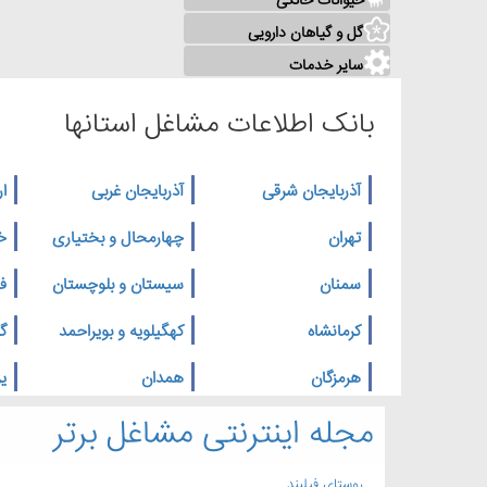
حیوانات خانگی
گل و گیاهان دارویی
سایر خدمات
بانک اطلاعات مشاغل استانها
آذربایجان شرقی
آذربایجان غربی
ار
تهران
چهارمحال و بختیاری
خ
سمنان
سیستان و بلوچستان
ف
کرمانشاه
کهگیلویه و بویراحمد
گ
هرمزگان
همدان
یز
مجله اینترنتی مشاغل برتر
روستای فیلبند