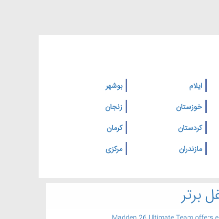
ایلام
بوشهر
خوزستان
زنجان
کردستان
کرمان
مازندران
مرکزی
ل برتر
Madden 26 Ultimate Team offers 