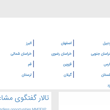
دبیل
اصفهان
البرز
راسان جنوبی
خراسان رضوی
خراسان شمالی
ارس
قزوین
قم
لستان
گیلان
لرستان
د
تالار گفتگوی مشاغ
endless opportunities MMOEXP